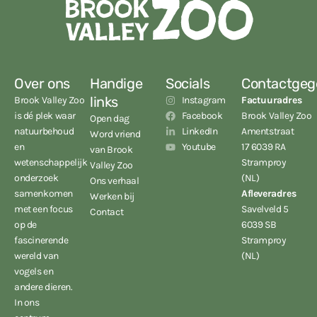
Over ons
Handige
Socials
Contactgeg
links
Brook Valley Zoo
Instagram
Factuuradres
is dé plek waar
Facebook
Brook Valley Zoo
Open dag
natuurbehoud
LinkedIn
Amentstraat
Word vriend
en
Youtube
17 6039 RA
van Brook
wetenschappelijk
Stramproy
Valley Zoo
onderzoek
(NL)
Ons verhaal
samenkomen
Afleveradres
Werken bij
met een focus
Savelveld 5
Contact
op de
6039 SB
fascinerende
Stramproy
wereld van
(NL)
vogels en
andere dieren.
In ons