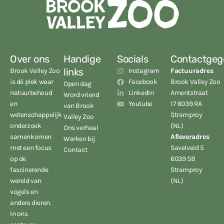
Over ons
Handige
Socials
Contactgeg
links
Brook Valley Zoo
Instagram
Factuuradres
is dé plek waar
Facebook
Brook Valley Zoo
Open dag
natuurbehoud
LinkedIn
Amentstraat
Word vriend
en
Youtube
17 6039 RA
van Brook
wetenschappelijk
Stramproy
Valley Zoo
onderzoek
(NL)
Ons verhaal
samenkomen
Afleveradres
Werken bij
met een focus
Savelveld 5
Contact
op de
6039 SB
fascinerende
Stramproy
wereld van
(NL)
vogels en
andere dieren.
In ons