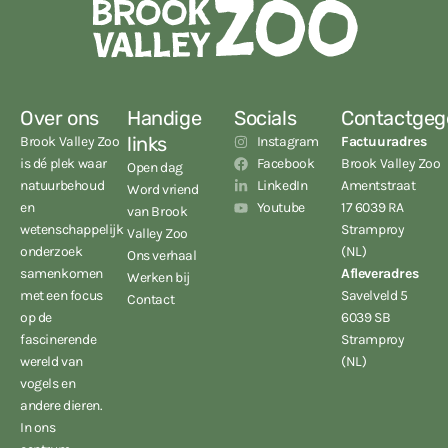
Over ons
Handige
Socials
Contactgeg
links
Brook Valley Zoo
Instagram
Factuuradres
is dé plek waar
Facebook
Brook Valley Zoo
Open dag
natuurbehoud
LinkedIn
Amentstraat
Word vriend
en
Youtube
17 6039 RA
van Brook
wetenschappelijk
Stramproy
Valley Zoo
onderzoek
(NL)
Ons verhaal
samenkomen
Afleveradres
Werken bij
met een focus
Savelveld 5
Contact
op de
6039 SB
fascinerende
Stramproy
wereld van
(NL)
vogels en
andere dieren.
In ons