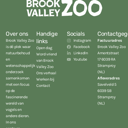
Over ons
Handige
Socials
Contactgeg
links
Brook Valley Zoo
Instagram
Factuuradres
is dé plek waar
Facebook
Brook Valley Zoo
Open dag
natuurbehoud
LinkedIn
Amentstraat
Word vriend
en
Youtube
17 6039 RA
van Brook
wetenschappelijk
Stramproy
Valley Zoo
onderzoek
(NL)
Ons verhaal
samenkomen
Afleveradres
Werken bij
met een focus
Savelveld 5
Contact
op de
6039 SB
fascinerende
Stramproy
wereld van
(NL)
vogels en
andere dieren.
In ons